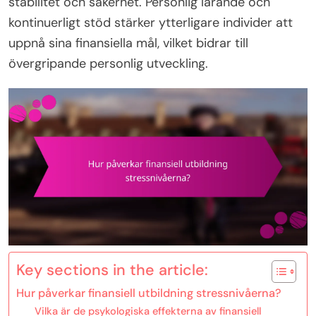
stabilitet och säkerhet. Personlig lärande och
kontinuerligt stöd stärker ytterligare individer att
uppnå sina finansiella mål, vilket bidrar till
övergripande personlig utveckling.
Key sections in the article:
Hur påverkar finansiell utbildning stressnivåerna?
Vilka är de psykologiska effekterna av finansiell