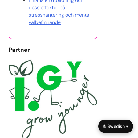
Finansiell utbildning och
dess effekter på
stresshantering och mental
välbefinnande
Partner
🌐 Swedish ▾