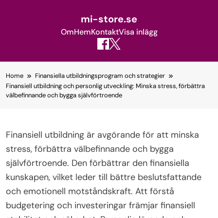
mi-store.se
Om
Hem
Kontakt
Visa inlägg
Skip
Home
Finansiella utbildningsprogram och strategier
to
Finansiell utbildning och personlig utveckling: Minska stress, förbättra
content
välbefinnande och bygga självförtroende
Finansiell utbildning är avgörande för att minska
stress, förbättra välbefinnande och bygga
självförtroende. Den förbättrar den finansiella
kunskapen, vilket leder till bättre beslutsfattande
och emotionell motståndskraft. Att förstå
budgetering och investeringar främjar finansiell