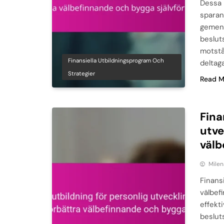
Dessa 
sparan
gemens
besluts
motstå
Finansiella Utbildningsprogram Och
deltag
Strategier
Read M
Fina
utve
välb
Milen
Finans
välbef
effekti
besluts