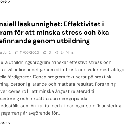
ore
nsiell läskunnighet: Effektivitet i
ram för att minska stress och öka
efinnande genom utbildning
a Jurić
11/08/2025
0
24 Mins
iella utbildningsprogram minskar effektivt stress och
trar välbefinnandet genom att utrusta individer med viktiga
iella färdigheter. Dessa program fokuserar på praktisk
pning, personlig lärande och mätbara resultat. Forskning
er deras roll i att minska ångest relaterad till
antering och förbättra den övergripande
lfredsställelsen. Att ta itu med utmaningar som finansiering
gagemang är avgörande för…
ore