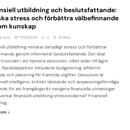
nsiell utbildning och beslutsfattande:
ka stress och förbättra välbefinnande
om kunskap
a Jurić
11/08/2025
0
19 Mins
ell utbildning minskar betydligt stress och förbättrar
innande genom informerat beslutsfattande. Det ökar
rtroendet i att hantera ekonomin, vilket leder till lägre
. Nyckelaspekter inkluderar budgetering, effektivt
de och planering för framtida utgifter. Dessutom är
nell intelligens, kritiskt tänkande och anpassningsförmåga
nde för att framgångsrikt navigera finansiella utmaningar.
erkar finansiell utbildning stressnivåerna? Finansiell
ning…
ore