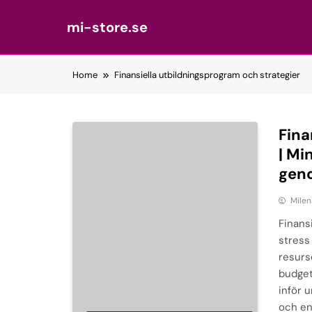
mi-store.se
Skip
Home
Finansiella utbildningsprogram och strategier
to
content
Fina
| Mi
gen
Milen
Finans
stress
resurse
budgete
inför u
och en