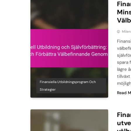
Fina
Mins
Väl
Milen
Finansi
välbef
självf
spara f
lägre 
tillvä
Finansiella Utbildningsprogram Och
möjlig
Strategier
Read M
Fina
utve