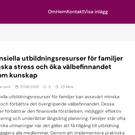
Om
Hem
Kontakt
Visa inlägg
nsiella utbildningsresurser för familjer
nska stress och öka välbefinnandet
om kunskap
a Jurić
11/08/2025
0
23 Mins
iella utbildningsresurser för familjer kan avsevärt minska
 och förbättra det övergripande välbefinnandet. Dessa
r förbättrar den finansiella förståelsen, möjliggör effektiv
ring och underlättar långsiktig planering. Familjer står ofta
nika utmaningar när det gäller att få tillgång till utbildning
gagera alla medlemmar. Genom att implementera praktiska