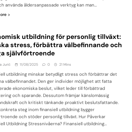
ch använda åldersanpassade verktyg kan man…
ore
omisk utbildning för personlig tillväxt:
ka stress, förbättra välbefinnande och
a självförtroende
a Jurić
11/08/2025
0
21 Mins
ell utbildning minskar betydligt stress och förbättrar det
na välbefinnandet. Den ger individer möjlighet att fatta
rade ekonomiska beslut, vilket leder till förbättrad
ering och sparande. Dessutom främjar känslomässig
ndskraft och kritiskt tänkande proaktivt beslutsfattande.
konkreta steg inom finansiell utbildning bygger
örtroende och stöder personlig tillväxt. Hur Påverkar
ell Utbildning Stressnivåerna? Finansiell utbildning…