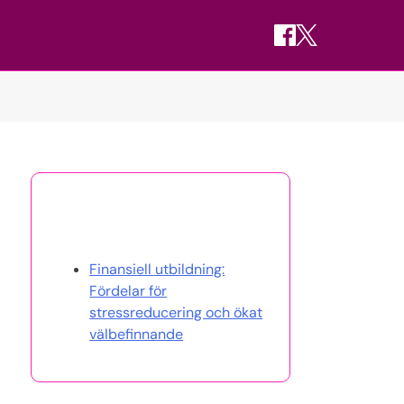
Upptäck ett slumpmässigt
inlägg
Finansiell utbildning:
Fördelar för
stressreducering och ökat
välbefinnande