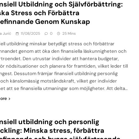
nsiell Utbildning och Självförbättring:
ka Stress och Förbättra
befinnande Genom Kunskap
a Jurić
11/08/2025
0
25 Mins
ell utbildning minskar betydligt stress och förbättrar
innandet genom att öka den finansiella läskunnigheten och
örtroendet. Den utrustar individer att hantera budgetar,
ör nödsituationer och planera för framtiden, vilket leder till
ångest. Dessutom främjar finansiell utbildning personlig
xt och känslomässig motståndskraft, vilket ger individer
het att se finansiella utmaningar som möjligheter. Att delta…
ore
nsiell utbildning och personlig
ckling: Minska stress, förbättra