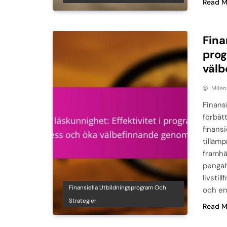
Read M
Fina
prog
välb
Milen
Finans
förbät
finans
tilläm
framhäv
pengah
livstil
Finansiella Utbildningsprogram Och
och en
Strategier
Read M