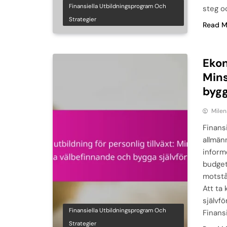
Finansiella Utbildningsprogram Och
steg o
Strategier
Read M
Ekon
Mins
bygg
Milen
Finansi
allmän
informe
budget
motstå
Att ta 
självf
Finansiella Utbildningsprogram Och
Finansi
Strategier