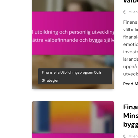
välb
Milen
Finansi
välbef
finansi
emotio
investe
lärande
uppnå s
Finansiella Utbildningsprogram Och
utveck
Strategier
Read M
Fina
Mins
bygg
Milen