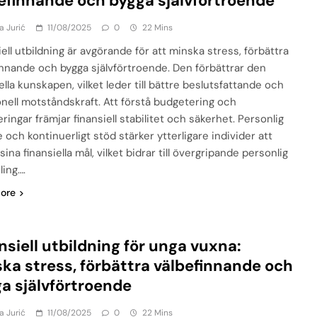
efinnande och bygga självförtroende
a Jurić
11/08/2025
0
22 Mins
ell utbildning är avgörande för att minska stress, förbättra
innande och bygga självförtroende. Den förbättrar den
ella kunskapen, vilket leder till bättre beslutsfattande och
nell motståndskraft. Att förstå budgetering och
ringar främjar finansiell stabilitet och säkerhet. Personlig
 och kontinuerligt stöd stärker ytterligare individer att
ina finansiella mål, vilket bidrar till övergripande personlig
ling….
ore
nsiell utbildning för unga vuxna:
ka stress, förbättra välbefinnande och
a självförtroende
a Jurić
11/08/2025
0
22 Mins