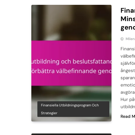
Fina
Mins
gen
Milen
Finansi
välbef
självfö
ångest
sparan
emotio
avgöra
Hur påv
Finansiella Utbildningsprogram Och
utbild
Strategier
Read M