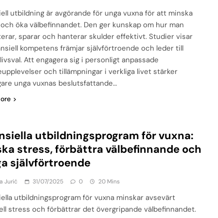
iell utbildning är avgörande för unga vuxna för att minska
 och öka välbefinnandet. Den ger kunskap om hur man
erar, sparar och hanterar skulder effektivt. Studier visar
ansiell kompetens främjar självförtroende och leder till
livsval. Att engagera sig i personligt anpassade
upplevelser och tillämpningar i verkliga livet stärker
igare unga vuxnas beslutsfattande…
ore
nsiella utbildningsprogram för vuxna:
ka stress, förbättra välbefinnande och
a självförtroende
a Jurić
31/07/2025
0
20 Mins
iella utbildningsprogram för vuxna minskar avsevärt
iell stress och förbättrar det övergripande välbefinnandet.