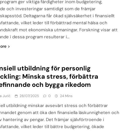
program ger viktiga färdigheter inom budgetering,
de och investeringar samtidigt som de främjar
kapsstöd. Deltagarna får ökad självsäkerhet i finansiellt
fattande, vilket leder till förbättrad mental hälsa och
ndskraft mot ekonomiska utmaningar. Forskning visar att
ande i dessa program resulterar i…
ore
nsiell utbildning för personlig
ckling: Minska stress, förbättra
efinnande och bygga rikedom
a Jurić
28/07/2025
0
24 Mins
iell utbildning minskar avsevärt stress och förbättrar
innandet genom att öka den finansiella läskunnigheten och
v hantering av pengar. Det främjar självförtroende i
fattande, vilket leder till bättre budgetering, ökade