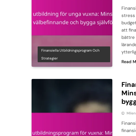
Finans
stress
budget
att fin
bättre 
lärande
Finansiella Utbildningsprogram Och
ytterl
Strategier
Read M
Fina
Mins
bygg
Milen
Finans
finans