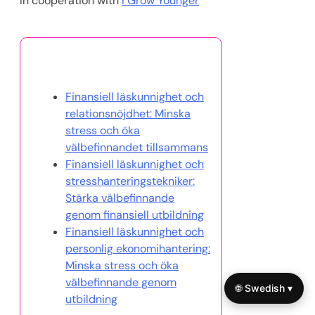
In cooperation with
I Grow Younger
Du kanske också gillar
Finansiell läskunnighet och
relationsnöjdhet: Minska
stress och öka
välbefinnandet tillsammans
Finansiell läskunnighet och
stresshanteringstekniker:
Stärka välbefinnande
genom finansiell utbildning
Finansiell läskunnighet och
personlig ekonomihantering:
Minska stress och öka
välbefinnande genom
🌐 Swedish ▾
utbildning