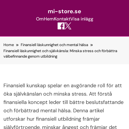
mi-store.se
Om
Hem
Kontakt
Visa inlägg
Skip
Home
Finansiell läskunnighet och mental hälsa
to
Finansiell läskunnighet och självkänsla: Minska stress och förbättra
content
välbefinnande genom utbildning
Finansiell kunskap spelar en avgörande roll för att
öka självkänslan och minska stress. Att förstå
finansiella koncept leder till bättre beslutsfattande
och förbättrad mental hälsa. Denna artikel
utforskar hur finansiell utbildning främjar
självförtroende, minskar ångest och främjar det