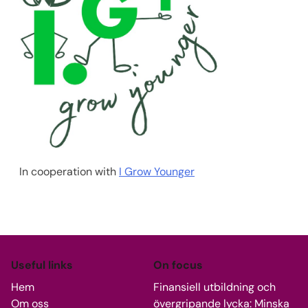
In cooperation with
I Grow Younger
Useful links
On focus
Hem
Finansiell utbildning och
Om oss
övergripande lycka: Minska