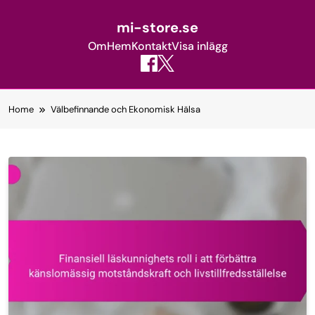
mi-store.se
Om
Hem
Kontakt
Visa inlägg
Skip
Home
Välbefinnande och Ekonomisk Hälsa
to
content